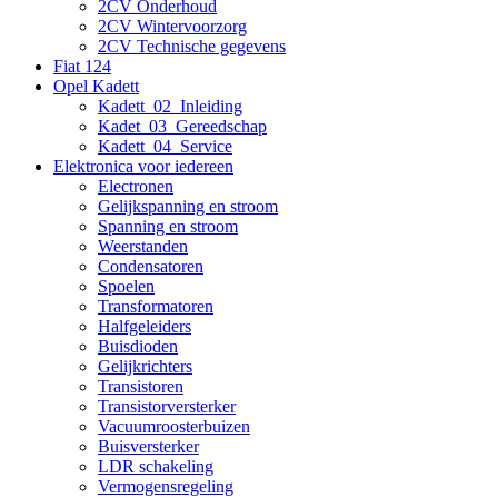
2CV Onderhoud
2CV Wintervoorzorg
2CV Technische gegevens
Fiat 124
Opel Kadett
Kadett_02_Inleiding
Kadet_03_Gereedschap
Kadett_04_Service
Elektronica voor iedereen
Electronen
Gelijkspanning en stroom
Spanning en stroom
Weerstanden
Condensatoren
Spoelen
Transformatoren
Halfgeleiders
Buisdioden
Gelijkrichters
Transistoren
Transistorversterker
Vacuumroosterbuizen
Buisversterker
LDR schakeling
Vermogensregeling