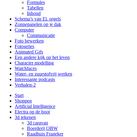
Formules
Tabellen
Inhoud
Schema’s van El. orgels
Zonnepanelen op je dak
Computer
Communicatie
Foto bewerken
Fotoseries
Animated Gifs
Een andere kijk op het leven
Character modelling
Watchfaces
Water- en zuurstofvrij werken
Interessante podcasts
Verhalen-2
Start
Shoppen
Artificial Intelligence
Electra op de boot
3d tekenen
3d caravan
Boerderij OBW
Raadhuis Franeker