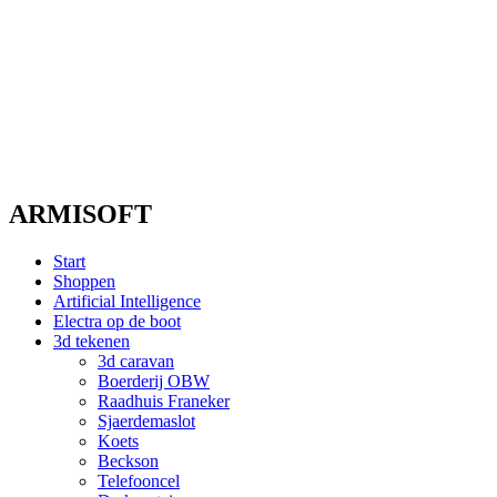
ARMISOFT
Start
Shoppen
Artificial Intelligence
Electra op de boot
3d tekenen
3d caravan
Boerderij OBW
Raadhuis Franeker
Sjaerdemaslot
Koets
Beckson
Telefooncel