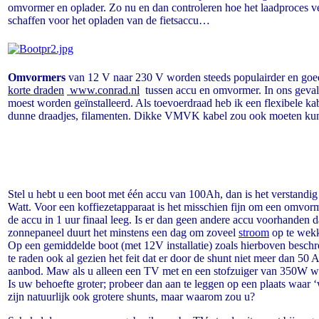
omvormer en oplader. Zo nu en dan controleren hoe het laadproces v
schaffen voor het opladen van de fietsaccu…
Omvormers
van 12 V naar 230 V worden steeds populairder en goedko
korte draden
www.conrad.nl
tussen accu en omvormer. In ons geval
moest worden geïnstalleerd. Als toevoerdraad heb ik een flexibele kab
dunne draadjes, filamenten. Dikke VMVK kabel zou ook moeten kunn
Stel u hebt u een boot met één accu van 100Ah, dan is het verstand
Watt. Voor een koffiezetapparaat is het misschien fijn om een omvo
de accu in 1 uur finaal leeg. Is er dan geen andere accu voorhanden 
zonnepaneel duurt het minstens een dag om zoveel
stroom
op te wekk
Op een gemiddelde boot (met 12V installatie) zoals hierboven besc
te raden ook al gezien het feit dat er door de shunt niet meer dan 5
aanbod. Maw als u alleen een TV met en een stofzuiger van 350W w
Is uw behoefte groter; probeer dan aan te leggen op een plaats waar 
zijn natuurlijk ook grotere shunts, maar waarom zou u?