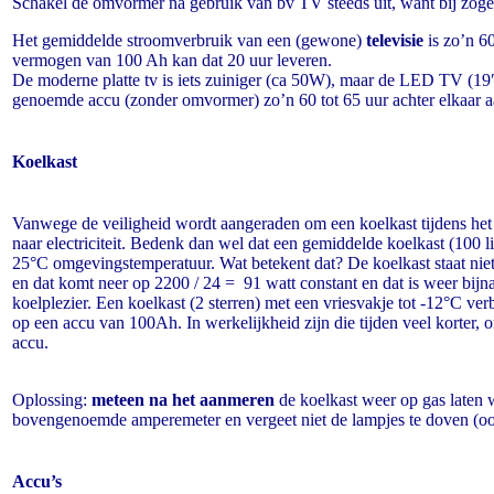
Schakel de omvormer na gebruik van bv TV steeds uit, want bij zo
Het gemiddelde stroomverbruik van een (gewone)
televisie
is zo’n 6
vermogen van 100 Ah kan dat 20 uur leveren.
De moderne platte tv is iets zuiniger (ca 50W), maar de LED TV (19″
genoemde accu (zonder omvormer) zo’n 60 tot 65 uur achter elkaar a
Koelkast
Vanwege de veiligheid wordt aangeraden om een koelkast tijdens het 
naar electriciteit. Bedenk dan wel dat een gemiddelde koelkast (100 
25°C omgevingstemperatuur. Wat betekent dat? De koelkast staat niet
en dat komt neer op 2200 / 24 = 91 watt constant en dat is weer bij
koelplezier. Een koelkast (2 sterren) met een vriesvakje tot -12°C 
op een accu van 100Ah. In werkelijkheid zijn die tijden veel korter, o
accu.
Oplossing:
meteen na het aanmeren
de koelkast weer op gas laten
bovengenoemde amperemeter en vergeet niet de lampjes te doven (ook d
Accu’s