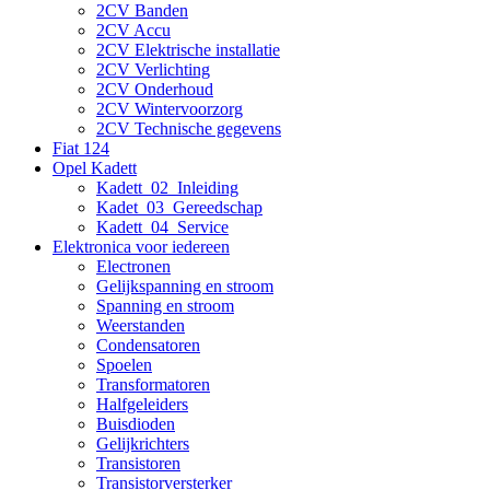
2CV Banden
2CV Accu
2CV Elektrische installatie
2CV Verlichting
2CV Onderhoud
2CV Wintervoorzorg
2CV Technische gegevens
Fiat 124
Opel Kadett
Kadett_02_Inleiding
Kadet_03_Gereedschap
Kadett_04_Service
Elektronica voor iedereen
Electronen
Gelijkspanning en stroom
Spanning en stroom
Weerstanden
Condensatoren
Spoelen
Transformatoren
Halfgeleiders
Buisdioden
Gelijkrichters
Transistoren
Transistorversterker