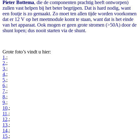
Pieter Bottema
, die de componenten prachtig heeft ontworpen)
zullen vast helpen bij het beter begrijpen. Dat is hard nodig, want
een foutje is zo gemaakt. Zo moet ten allen tijde worden voorkomen
dat er 12 V op het meetmodule komt te staan, want dat is het einde
van het apparaat. Ook mogen er geen grote stromen (>50A) door de
shunt lopen; dus nooit starten via de shunt.
Grote foto’s vindt u hier:
1,
;
2,
;
3,
;
4,
;
5,
;
6,
;
7,
;
8,
;
9,
;
10,
;
11,
;
12,
;
13,
;
14,
;
15,
;