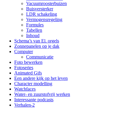
Vacuumroosterbuizen
Buisversterker
LDR schakeling
Vermogensregeling
Formules
Tabellen
Inhoud
Schema’s van El. orgels
Zonnepanelen op je dak
Computer
Communicatie
Foto bewerken
Fotoseries
Animated Gifs
Een andere kijk op het leven
Character modelling
Watchfaces
Water- en zuurstofvrij werken
Interessante podcasts
Verhalen-2