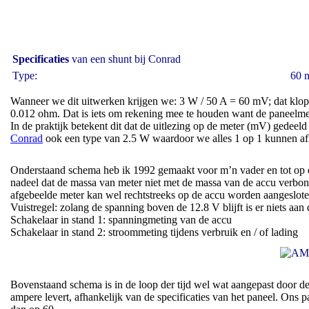
Specificaties
van een shunt bij Conrad
Type:
60 
Wanneer we dit uitwerken krijgen we: 3 W / 50 A = 60 mV; dat klopt e
0.012 ohm. Dat is iets om rekening mee te houden want de paneelmet
In de praktijk betekent dit dat de uitlezing op de meter (mV) gedee
Conrad
ook een type van 2.5 W waardoor we alles 1 op 1 kunnen af
Onderstaand schema heb ik 1992 gemaakt voor m’n vader en tot op d
nadeel dat de massa van meter niet met de massa van de accu verbon
afgebeelde meter kan wel rechtstreeks op de accu worden aangeslote
Vuistregel: zolang de spanning boven de 12.8 V blijft is er niets aan
Schakelaar in stand 1: spanningmeting van de accu
Schakelaar in stand 2: stroommeting tijdens verbruik en / of lading
Bovenstaand schema is in de loop der tijd wel wat aangepast door d
ampere levert, afhankelijk van de specificaties van het paneel. Ons