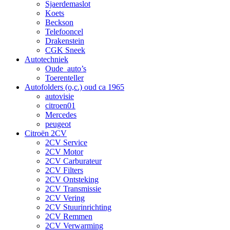
Sjaerdemaslot
Koets
Beckson
Telefooncel
Drakenstein
CGK Sneek
Autotechniek
Oude_auto’s
Toerenteller
Autofolders (o,c.) oud ca 1965
autovisie
citroen01
Mercedes
peugeot
Citroën 2CV
2CV Service
2CV Motor
2CV Carburateur
2CV Filters
2CV Ontsteking
2CV Transmissie
2CV Vering
2CV Stuurinrichting
2CV Remmen
2CV Verwarming