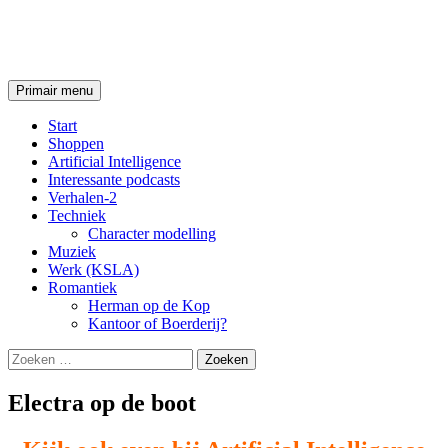
Techniek
Zoeken
Ga
Primair menu
naar
de
Start
inhoud
Shoppen
Artificial Intelligence
Interessante podcasts
Verhalen-2
Techniek
Character modelling
Muziek
Werk (KSLA)
Romantiek
Herman op de Kop
Kantoor of Boerderij?
Zoeken
naar:
Electra op de boot