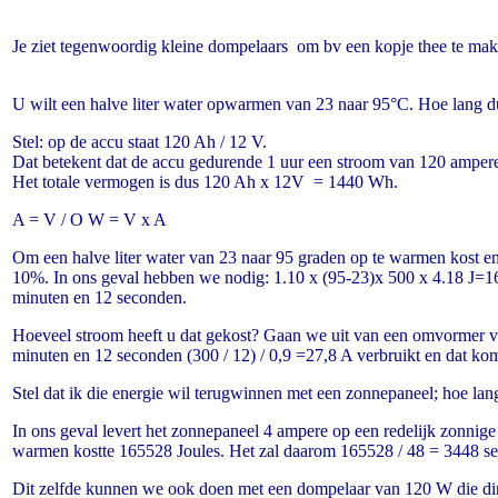
Je ziet tegenwoordig kleine dompelaars om bv een
kopje thee te mak
U wilt een halve liter water opwarmen van 23 naar 95°C. Hoe lang du
Stel: op de accu staat 120 Ah / 12 V.
Dat betekent dat de accu gedurende 1 uur een stroom van 120 ampere
Het totale vermogen is dus 120 Ah x 12V = 1440 Wh.
A = V / O W = V x A
Om een halve liter water van 23 naar 95 graden op te warmen kost en
10%. In ons geval hebben we nodig: 1.10 x (95-23)x 500 x 4.18 J=1
minuten en 12 seconden.
Hoeveel stroom heeft u dat gekost? Gaan we uit van een omvormer
minuten en 12 seconden (300 / 12)
/ 0,9 =27,8 A verbruikt en dat kom
Stel dat ik die energie wil terugwinnen met een zonnepaneel; hoe lan
In ons geval levert het zonnepaneel 4 ampere op een redelijk zonnig
warmen kostte 165528 Joules. Het zal daarom 165528 / 48 = 3448 se
Dit zelfde kunnen we ook doen met een dompelaar van 120 W die dir