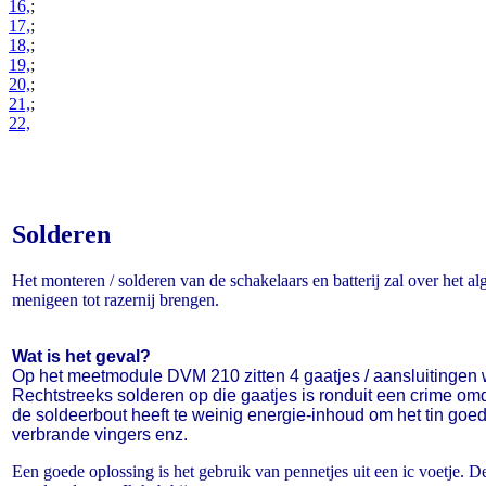
16,
;
17,
;
18,
;
19,
;
20,
;
21,
;
22,
Solderen
Het monteren / solderen van de schakelaars en batterij zal over het
menigeen tot razernij brengen.
Wat is het geval?
Op het meetmodule DVM 210 zitten 4 gaatjes / aansluitinge
Rechtstreeks solderen op die gaatjes is ronduit een crime omd
de soldeerbout heeft te weinig energie-inhoud om het tin goed
verbrande vingers enz.
Een goede oplossing is het gebruik van pennetjes uit een ic voetje. De