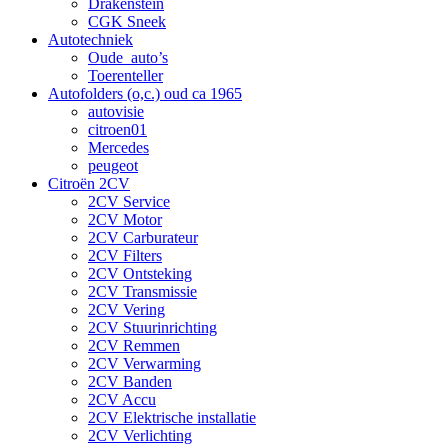
Drakenstein
CGK Sneek
Autotechniek
Oude_auto’s
Toerenteller
Autofolders (o,c.) oud ca 1965
autovisie
citroen01
Mercedes
peugeot
Citroën 2CV
2CV Service
2CV Motor
2CV Carburateur
2CV Filters
2CV Ontsteking
2CV Transmissie
2CV Vering
2CV Stuurinrichting
2CV Remmen
2CV Verwarming
2CV Banden
2CV Accu
2CV Elektrische installatie
2CV Verlichting