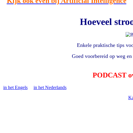
Kijk ook even bij Artificial Intelligence
Hoeveel stro
Enkele praktische tips vo
Goed voorbereid op weg en 
PODCAST ove
in het Engels
in het Nederlands
Ka