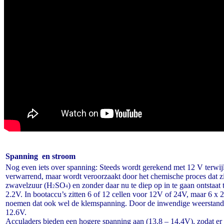
Spanning en stroom
Nog even iets over spanning: Steeds wordt gerekend met 12 V terwij
verwarrend, maar wordt veroorzaakt door het chemische proces dat z
zwavelzuur (H
SO
) en zonder daar nu te diep op in te gaan ontstaa
2
4
2.2V. In bootaccu’s zitten 6 of 12 cellen voor 12V of 24V, maar 6 x
noemen dat ook wel de klemspanning. Door de inwendige weerstand va
12.6V.
Acculaders bieden een hogere spanning aan (13.8 – 14.4V), zodat er