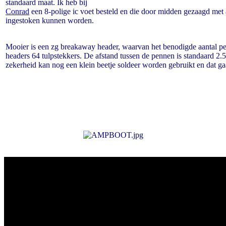
standaard maat. Ik heb bij
Conrad
een 8-polige ic voet besteld en die door midden gezaagd met a
ingestoken kunnen worden.
Mooier is een zg breakaway header, waarvan het benodigde aantal p
headers 64 tulpstekkers. De afstand tussen de pennen is standaard 2
zekerheid kan nog een klein beetje soldeer worden gebruikt en dat gaa