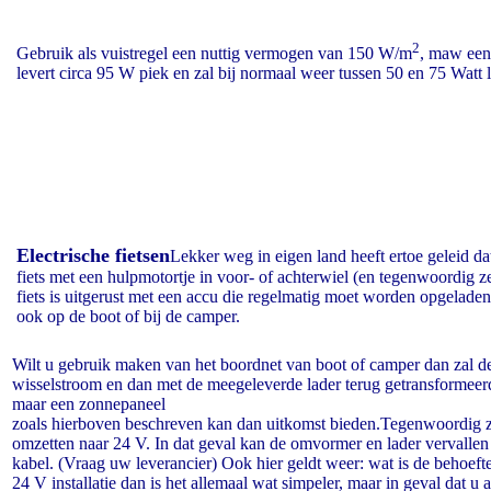
2
Gebruik als vuistregel een nuttig vermogen van 150 W/m
, maw een
levert circa 95 W piek en zal bij normaal weer tussen 50 en 75 Watt l
Electrische fietsen
Lekker weg in eigen land heeft ertoe geleid da
fiets met een hulpmotortje in voor- of achterwiel (en tegenwoordig zel
fiets is uitgerust met een accu die regelmatig moet worden opgelade
ook op de boot of bij de camper.
Wilt u gebruik maken van het boordnet van boot of camper dan zal
wisselstroom en dan met de meegeleverde lader terug getransformeerd
maar een zonnepaneel
zoals hierboven beschreven kan dan uitkomst bieden.Tegenwoordig z
omzetten naar 24 V. In dat geval kan de omvormer en lader vervalle
kabel. (Vraag uw leverancier) Ook hier geldt weer: wat is de behoefte 
24 V installatie dan is het allemaal wat simpeler, maar in geval dat 